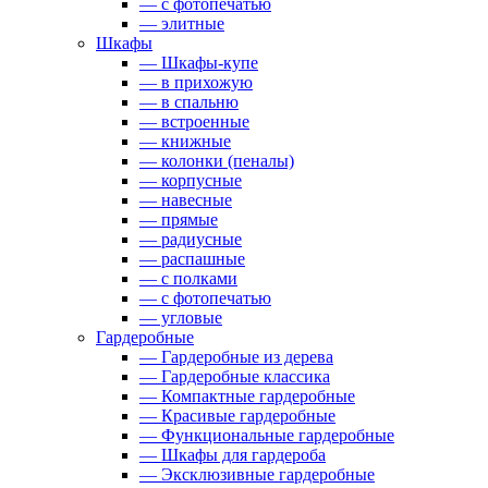
— с фотопечатью
— элитные
Шкафы
— Шкафы-купе
— в прихожую
— в спальню
— встроенные
— книжные
— колонки (пеналы)
— корпусные
— навесные
— прямые
— радиусные
— распашные
— с полками
— с фотопечатью
— угловые
Гардеробные
— Гардеробные из дерева
— Гардеробные классика
— Компактные гардеробные
— Красивые гардеробные
— Функциональные гардеробные
— Шкафы для гардероба
— Эксклюзивные гардеробные