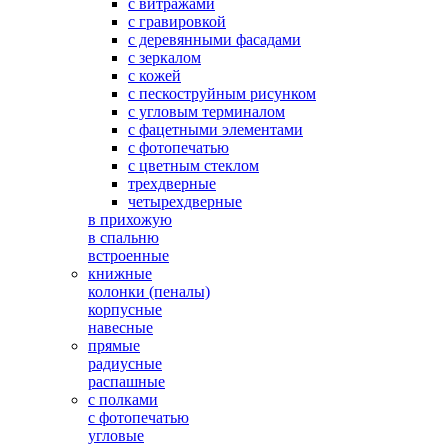
с витражами
с гравировкой
с деревянными фасадами
с зеркалом
с кожей
с пескоструйным рисунком
с угловым терминалом
с фацетными элементами
с фотопечатью
с цветным стеклом
трехдверные
четырехдверные
в прихожую
в спальню
встроенные
книжные
колонки (пеналы)
корпусные
навесные
прямые
радиусные
распашные
с полками
с фотопечатью
угловые