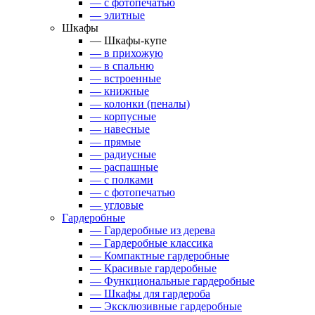
— с фотопечатью
— элитные
Шкафы
— Шкафы-купе
— в прихожую
— в спальню
— встроенные
— книжные
— колонки (пеналы)
— корпусные
— навесные
— прямые
— радиусные
— распашные
— с полками
— с фотопечатью
— угловые
Гардеробные
— Гардеробные из дерева
— Гардеробные классика
— Компактные гардеробные
— Красивые гардеробные
— Функциональные гардеробные
— Шкафы для гардероба
— Эксклюзивные гардеробные