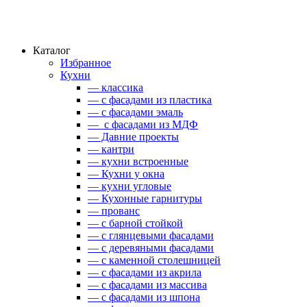
Каталог
Избранное
Кухни
— классика
— с фасадами из пластика
— с фасадами эмаль
— с фасадами из МДФ
— Давние проекты
— кантри
— кухни встроенные
— Кухни у окна
— кухни угловые
— Кухонные гарнитуры
— прованс
— с барной стойкой
— с глянцевыми фасадами
— с деревяными фасадами
— с каменной столешницей
— с фасадами из акрила
— с фасадами из массива
— с фасадами из шпона