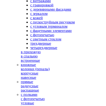
с витражами
с гравировкой
с деревянными фасадами
с зеркалом
с кожей
с пескоструйным рисунком
с угловым терминалом
с фацетными элементами
с фотопечатью
с цветным стеклом
трехдверные
четырехдверные
в прихожую
в спальню
встроенные
книжные
колонки (пеналы)
корпусные
навесные
прямые
радиусные
распашные
с полками
с фотопечатью
угловые