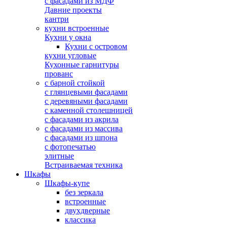
с фасадами из МДФ
Давние проекты
кантри
кухни встроенные
Кухни у окна
Кухни с островом
кухни угловые
Кухонные гарнитуры
прованс
с барной стойкой
с глянцевыми фасадами
с деревяными фасадами
с каменной столешницей
с фасадами из акрила
с фасадами из массива
с фасадами из шпона
с фотопечатью
элитные
Встраиваемая техника
Шкафы
Шкафы-купе
без зеркала
встроенные
двухдверные
классика