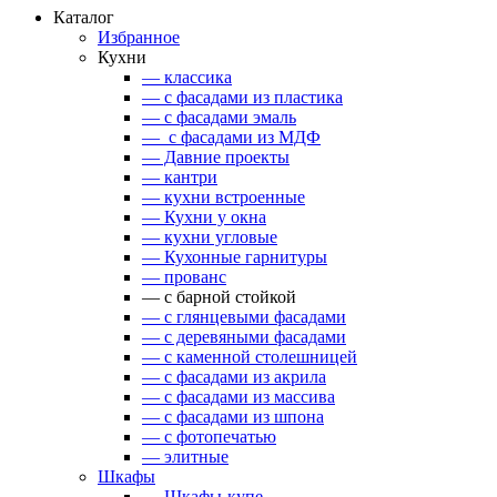
Каталог
Избранное
Кухни
— классика
— с фасадами из пластика
— с фасадами эмаль
— с фасадами из МДФ
— Давние проекты
— кантри
— кухни встроенные
— Кухни у окна
— кухни угловые
— Кухонные гарнитуры
— прованс
— с барной стойкой
— с глянцевыми фасадами
— с деревяными фасадами
— с каменной столешницей
— с фасадами из акрила
— с фасадами из массива
— с фасадами из шпона
— с фотопечатью
— элитные
Шкафы
— Шкафы-купе