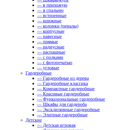
— в прихожую
— в спальню
— встроенные
— книжные
— колонки (пеналы)
— корпусные
— навесные
— прямые
— радиусные
— распашные
— с полками
— с фотопечатью
— угловые
Гардеробные
— Гардеробные из дерева
— Гардеробные классика
— Компактные гардеробные
— Красивые гардеробные
— Функциональные гардеробные
— Шкафы для гардероба
— Эксклюзивные гардеробные
— Элитные гардеробные
Детские
— Детская игровая