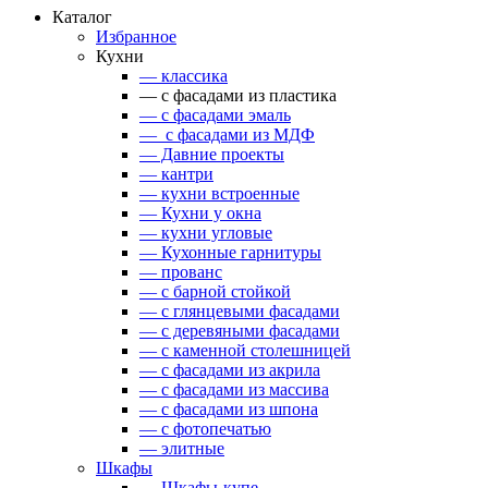
Каталог
Избранное
Кухни
— классика
— с фасадами из пластика
— с фасадами эмаль
— с фасадами из МДФ
— Давние проекты
— кантри
— кухни встроенные
— Кухни у окна
— кухни угловые
— Кухонные гарнитуры
— прованс
— с барной стойкой
— с глянцевыми фасадами
— с деревяными фасадами
— с каменной столешницей
— с фасадами из акрила
— с фасадами из массива
— с фасадами из шпона
— с фотопечатью
— элитные
Шкафы
— Шкафы-купе