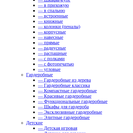
— в прихожую
— в спальню
— встроенные
— книжные
— колонки (пеналы)
— корпусные
— навесные
— прямые
— радиусные
— распашные
— с полками
— с фотопечатью
— угловые
Гардеробные
— Гардеробные из дерева
— Гардеробные классика
— Компактные гардеробные
— Красивые гардеробные
— Функциональные гардеробные
— Шкафы для гардероба
— Эксклюзивные гардеробные
— Элитные гардеробные
Детские
— Детская игровая